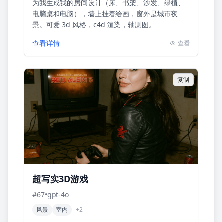
为我生成我的房间设计（床、书架、沙发、绿植、
电脑桌和电脑），墙上挂着绘画，窗外是城市夜
景。可爱 3d 风格，c4d 渲染，轴测图。
查看详情
查看
复制
超写实3D游戏
#
67
•
gpt-4o
风景
室内
+
2