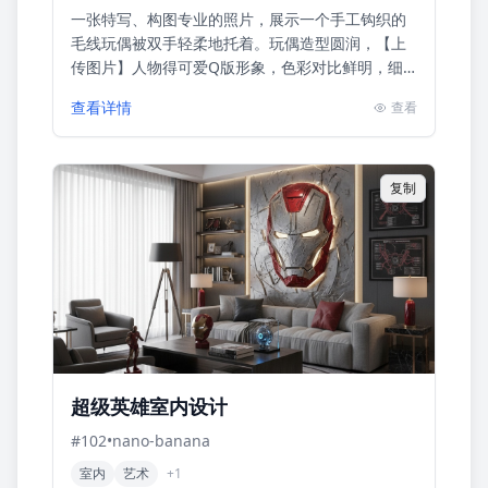
一张特写、构图专业的照片，展示一个手工钩织的
毛线玩偶被双手轻柔地托着。玩偶造型圆润，【上
传图片】人物得可爱Q版形象，色彩对比鲜明，细
节丰富。持玩偶的双手自然、温柔，手指姿态清晰
查看详情
查看
可见，皮肤质感与光影过渡...
复制
超级英雄室内设计
#
102
•
nano-banana
室内
艺术
+
1