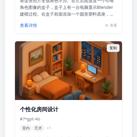
将这张照片变成角色手办。在它后面放置一个印有
角色图像的盒子，盒子上有一台电脑显示Blender
建模过程。在盒子前面添加一个圆形塑料底座，角
色手办站在上面。如果可能的话，将场景设置在室
查看详情
查看
内
复制
个性化房间设计
#
7
•
gpt-4o
室内
艺术
+
1