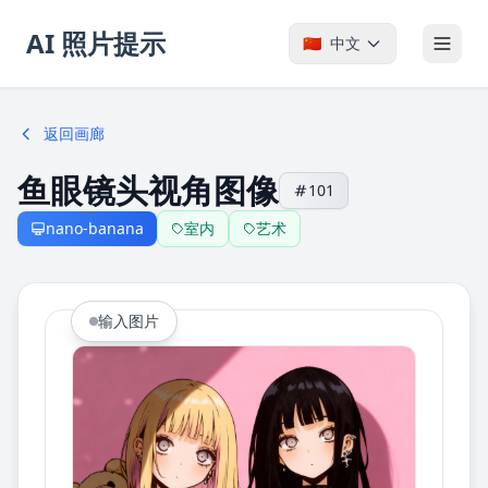
AI 照片提示
🇨🇳
中文
返回画廊
鱼眼镜头视角图像
101
nano-banana
室内
艺术
输入图片