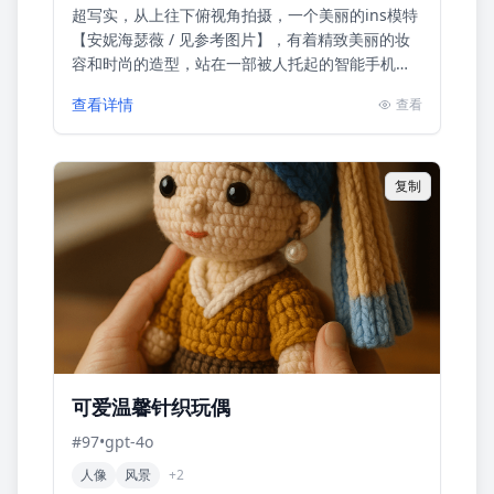
超写实，从上往下俯视角拍摄，一个美丽的ins模特
【安妮海瑟薇 / 见参考图片】，有着精致美丽的妆
容和时尚的造型，站在一部被人托起的智能手机屏
幕上，画面营造出强烈的透视错觉。强调女孩从手
查看详情
查看
机中站出来的三维...
复制
可爱温馨针织玩偶
#
97
•
gpt-4o
人像
风景
+
2