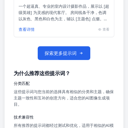
一个超逼真、专业的室内设计摄影作品，展示以 [超
级英雄] 为灵感的现代客厅。 房间线条干净，色调
以灰色、黑色和白色为主，辅以 [主题色] 点缀。主
墙上有一件大型风格化的 [超级英雄] 3D 壁挂雕
查看详情
查看
塑，...
探索更多提示词
为什么推荐这些提示词？
分类匹配
这些提示词与您当前的选择具有相似的分类和主题，确保
主题一致性和互补的创意方向，适合您的AI图像生成项
目。
技术兼容性
所有推荐的提示词都经过测试和优化，适用于相似的AI模