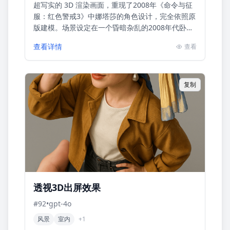
超写实的 3D 渲染画面，重现了2008年《命令与征
服：红色警戒3》中娜塔莎的角色设计，完全依照原
版建模。场景设定在一个昏暗杂乱的2008年代卧室
里，角色正坐在地毯上，面对一台正在播放《命令
查看详情
查看
与征服：红...
复制
透视3D出屏效果
#
92
•
gpt-4o
风景
室内
+
1