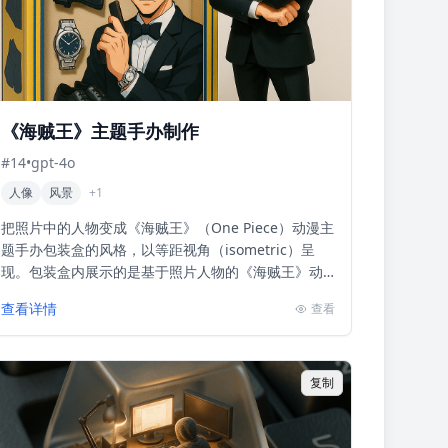
《海贼王》主题手办制作
#
14
•
gpt-4o
人像
风景
+
1
把照片中的人物变成《海贼王》（One Piece）动漫主
题手办包装盒的风格，以等距视角（isometric）呈
现。包装盒内展示的是基于照片人物的《海贼王》动
漫画风设计的形象，旁边搭配有日常必备物品（手...
查看详情
查看
复制