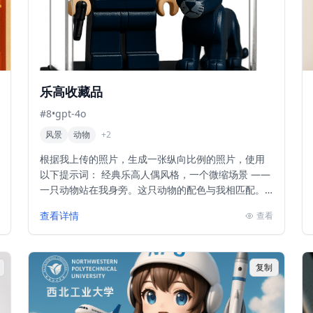
乐高收藏品
#
8
•
gpt-4o
风景
动物
+
2
根据我上传的照片，生成一张纵向比例的照片，使用
以下提示词： 经典乐高人偶风格，一个微缩场景 ——
一只动物站在我身旁。这只动物的配色与我相匹配。
请根据你对我的理解来创造这只动物（你可以选择任
查看详情
查看
何你认为...
复制