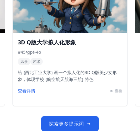
3D Q版大学拟人化形象
#
45
•
gpt-4o
风景
艺术
给 {西北工业大学} 画一个拟人化的3D Q版美少女形
象，体现学校 {航空航天航海三航} 特色
查看详情
查看
探索更多提示词