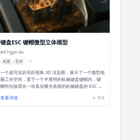
键盘ESC 键帽微型立体模型
#
47
•
gpt-4o
风景
艺术
+
1
一个超写实的等距视角 3D 渲染图，展示了一个微型电
脑工作空间，置于一个半透明的机械键盘键帽内，键
帽特别放置在一块真实哑光表面的机械键盘的 ESC 键
上。 键帽内部，一个穿着舒适、有纹理连帽衫的小人
查看详情
查看
坐...