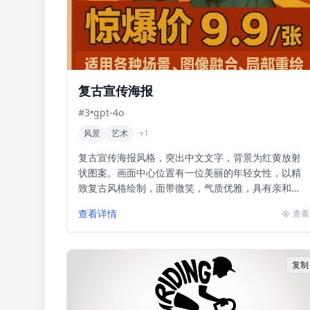
复古宣传海报
#
3
•
gpt-4o
风景
艺术
+
1
复古宣传海报风格，突出中文文字，背景为红黄放射
状图案。画面中心位置有一位美丽的年轻女性，以精
致复古风格绘制，面带微笑，气质优雅，具有亲和
力。主题是GPT最新AI绘画服务的广告促销，强调‘惊
查看详情
查看
爆价9.9/...
复制