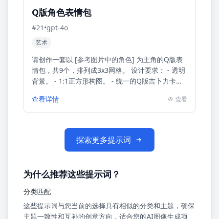
Q版角色表情包
#
21
•
gpt-4o
艺术
请创作一套以 [参考图片中的角色] 为主角的Q版表
情包，共9个，排列成3x3网格。 设计要求： - 透明
背景。 - 1:1正方形构图。 - 统一的Q版吉卜力卡通
风格，色彩鲜艳。 - 每个表情的动作、神...
查看详情
查看
探索更多提示词
为什么推荐这些提示词？
分类匹配
这些提示词与您当前的选择具有相似的分类和主题，确保
主题一致性和互补的创意方向，适合您的AI图像生成项