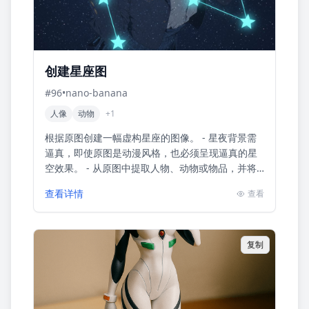
创建星座图
#
96
•
nano-banana
人像
动物
+
1
根据原图创建一幅虚构星座的图像。 - 星夜背景需
逼真，即使原图是动漫风格，也必须呈现逼真的星
空效果。 - 从原图中提取人物、动物或物品，并将
其透明置于星空背景上。在此情况下，提取的目标
查看详情
查看
应为单一主题元素...
复制