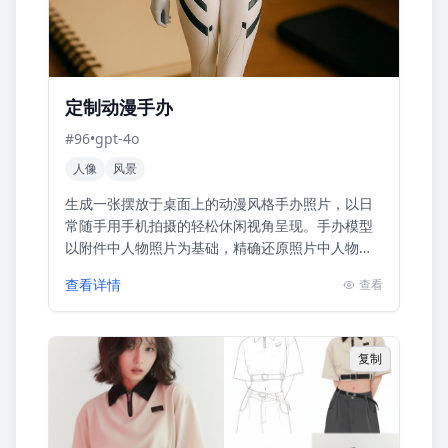
定制动漫手办
#
96
•
gpt-4o
人像
风景
生成一张摆放于桌面上的动漫风格手办照片，以日
常随手用手机拍摄的轻松休闲视角呈现。手办模型
以附件中人物照片为基础，精确还原照片中人物的
全身姿势、面部表情以及服装造型，确保手办全身
查看详情
查看
完整呈现。整体设计精致细...
复制