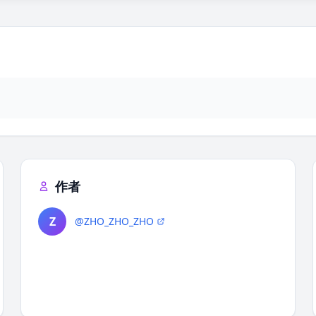
作者
Z
@ZHO_ZHO_ZHO