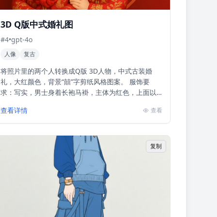
3D Q版中式婚礼图
#
4
•
gpt-4o
人像
复古
将照片里的两个人转换成Q版 3D人物，中式古装婚
礼，大红颜色，背景“囍”字剪纸风格图案。 服饰要
求：写实，男士身着长袍马褂，主体为红色，上面以
金色绣龙纹图案，彰显尊贵大气 ，胸前系着大红花，
查看详情
查看
寓意喜庆吉...
复制