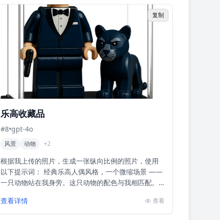
复制
乐高收藏品
#
8
•
gpt-4o
风景
动物
+
2
根据我上传的照片，生成一张纵向比例的照片，使用
以下提示词： 经典乐高人偶风格，一个微缩场景 ——
一只动物站在我身旁。这只动物的配色与我相匹配。
请根据你对我的理解来创造这只动物（你可以选择任
查看详情
查看
何你认为...