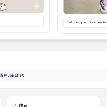
AI photo prompt – Anime to
在Comiket
作者