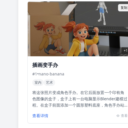
复制
+
1
插画变手办
#
1
•
nano-banana
室内
艺术
将这张照片变成角色手办。在它后面放置一个印有角
色图像的盒子，盒子上有一台电脑显示Blender建模过
程。在盒子前面添加一个圆形塑料底座，角色手办站
在上面。如果可能的话，将场景设置在室内
查看详情
查看