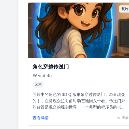
复制
角色穿越传送门
#
6
•
gpt-4o
艺术
照片中的角色的 3D Q 版形象穿过传送门，牵着观众
的手，在将观众拉向前时动态地回头一看。传送门外
的背景是观众的现实世界，一个典型的程序员的书
房，有书桌，显示器和笔记本电脑，传送门内是角色
查看详情
查看
所处的3D ...