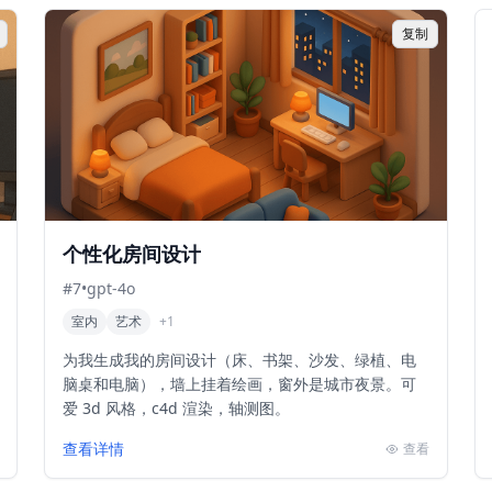
复制
个性化房间设计
#
7
•
gpt-4o
室内
艺术
+
1
为我生成我的房间设计（床、书架、沙发、绿植、电
脑桌和电脑），墙上挂着绘画，窗外是城市夜景。可
爱 3d 风格，c4d 渲染，轴测图。
查看详情
查看