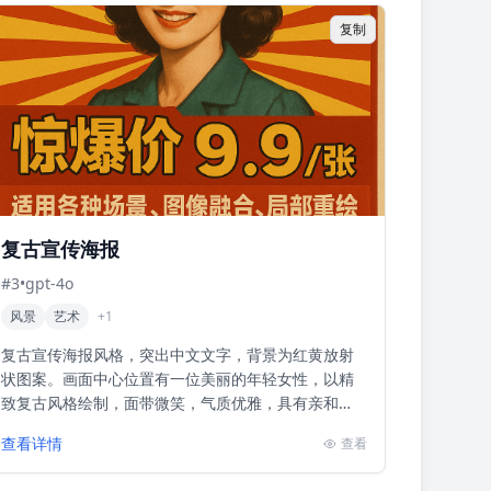
复制
复古宣传海报
#
3
•
gpt-4o
风景
艺术
+
1
复古宣传海报风格，突出中文文字，背景为红黄放射
状图案。画面中心位置有一位美丽的年轻女性，以精
致复古风格绘制，面带微笑，气质优雅，具有亲和
力。主题是GPT最新AI绘画服务的广告促销，强调‘惊
查看详情
查看
爆价9.9/...