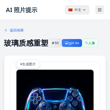
AI 照片提示
🇨🇳
中文
返回画廊
玻璃质感重塑
93
gpt-4o
人像
生成图片