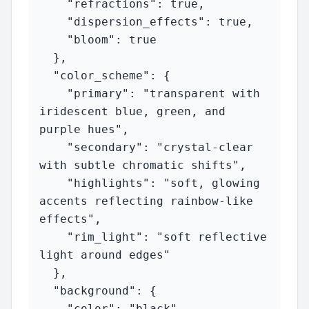
    "refractions": true,

    "dispersion_effects": true,

    "bloom": true

  },

  "color_scheme": {

    "primary": "transparent with 
iridescent blue, green, and 
purple hues",

    "secondary": "crystal-clear 
with subtle chromatic shifts",

    "highlights": "soft, glowing 
accents reflecting rainbow-like 
effects",

    "rim_light": "soft reflective 
light around edges"

  },

  "background": {

    "color": "black",
