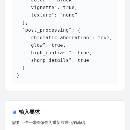
    "vignette": true,

    "texture": "none"

  },

  "post_processing": {

    "chromatic_aberration": true,

    "glow": true,

    "high_contrast": true,

    "sharp_details": true

  }

}
输入要求
需要上传一张图像作为重新纹理化的基础。