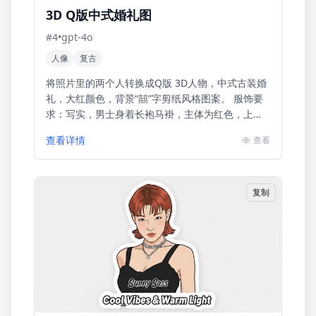
3D Q版中式婚礼图
#
4
•
gpt-4o
人像
复古
将照片里的两个人转换成Q版 3D人物，中式古装婚
礼，大红颜色，背景“囍”字剪纸风格图案。 服饰要
求：写实，男士身着长袍马褂，主体为红色，上面
以金色绣龙纹图案，彰显尊贵大气 ，胸前系着大红
查看详情
查看
花，寓意喜庆吉...
复制