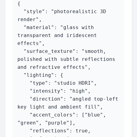
{

  "style": "photorealistic 3D 
render",

  "material": "glass with 
transparent and iridescent 
effects",

  "surface_texture": "smooth, 
polished with subtle reflections 
and refractive effects",

  "lighting": {

    "type": "studio HDRI",

    "intensity": "high",

    "direction": "angled top-left 
key light and ambient fill",

    "accent_colors": ["blue", 
"green", "purple"],

    "reflections": true,
