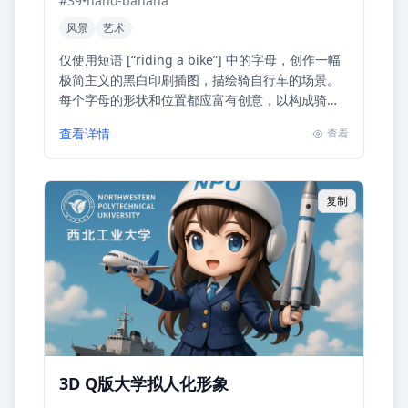
#
39
•
nano-banana
风景
艺术
仅使用短语 [“riding a bike”] 中的字母，创作一幅
极简主义的黑白印刷插图，描绘骑自行车的场景。
每个字母的形状和位置都应富有创意，以构成骑车
人、自行车和动感。设计应简洁、极简，完全由修
查看详情
查看
改...
复制
3D Q版大学拟人化形象