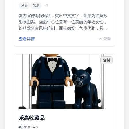
风景
艺术
+
1
复古宣传海报风格，突出中文文字，背景为红黄放
射状图案。画面中心位置有一位美丽的年轻女性，
以精致复古风格绘制，面带微笑，气质优雅，具有
亲和力。主题是GPT最新AI绘画服务的广告促销，
查看详情
查看
强调‘惊爆价9.9/...
复制
乐高收藏品
#
8
•
gpt-4o