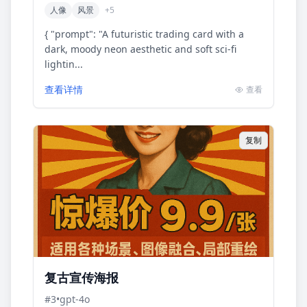
人像
风景
+
5
{ "prompt": "A futuristic trading card with a
dark, moody neon aesthetic and soft sci-fi
lightin...
查看详情
查看
复制
复古宣传海报
#
3
•
gpt-4o