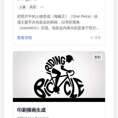
人像
风景
+
1
把照片中的人物变成《海贼王》（One Piece）动
漫主题手办包装盒的风格，以等距视角
（isometric）呈现。包装盒内展示的是基于照片人
物的《海贼王》动漫画风设计的形象，旁边搭配有
查看详情
查看
日常必备物品（手...
复制
印刷插画生成