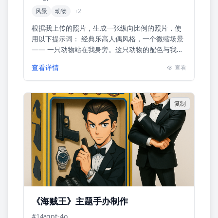
风景
动物
+
2
根据我上传的照片，生成一张纵向比例的照片，使
用以下提示词： 经典乐高人偶风格，一个微缩场景
—— 一只动物站在我身旁。这只动物的配色与我相
匹配。 请根据你对我的理解来创造这只动物（你可
查看详情
查看
以选择任何你认为...
复制
《海贼王》主题手办制作
#
14
•
gpt-4o