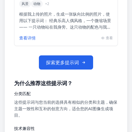
风景
动物
+
2
根据我上传的照片，生成一张纵向比例的照片，使
用以下提示词： 经典乐高人偶风格，一个微缩场景
—— 一只动物站在我身旁。这只动物的配色与我相
匹配。 请根据你对我的理解来创造这只动物（你可
查看详情
查看
以选择任何你认为...
探索更多提示词
为什么推荐这些提示词？
分类匹配
这些提示词与您当前的选择具有相似的分类和主题，确保
主题一致性和互补的创意方向，适合您的AI图像生成项
目。
技术兼容性