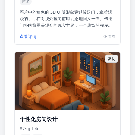
艺术
照片中的角色的 3D Q 版形象穿过传送门，牵着观
众的手，在将观众拉向前时动态地回头一看。传送
门外的背景是观众的现实世界，一个典型的程序员
的书房，有书桌，显示器和笔记本电脑，传送门内
查看详情
查看
是角色所处的3D ...
复制
个性化房间设计
#
7
•
gpt-4o