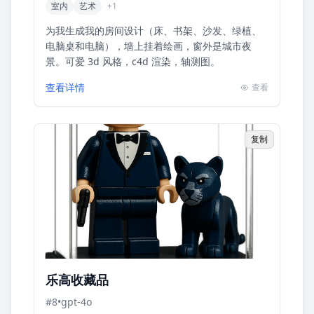
室内
艺术
+
1
为我生成我的房间设计（床、书架、沙发、绿植、
电脑桌和电脑），墙上挂着绘画，窗外是城市夜
景。可爱 3d 风格，c4d 渲染，轴测图。
查看详情
查看
复制
乐高收藏品
#
8
•
gpt-4o