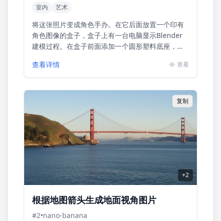
室内
艺术
将这张照片变成角色手办。在它后面放置一个印有
角色图像的盒子，盒子上有一台电脑显示Blender
建模过程。在盒子前面添加一个圆形塑料底座，角
色手办站在上面。如果可能的话，将场景设置在室
查看详情
查看
内
复制
+
2
根据地图箭头生成地面视角图片
#
2
•
nano-banana