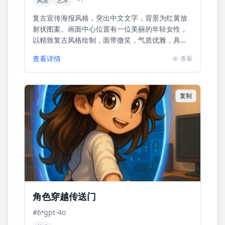
风景
艺术
+
1
复古宣传海报风格，突出中文文字，背景为红黄放
射状图案。画面中心位置有一位美丽的年轻女性，
以精致复古风格绘制，面带微笑，气质优雅，具有
亲和力。主题是GPT最新AI绘画服务的广告促销，
查看详情
查看
强调‘惊爆价9.9/...
复制
角色穿越传送门
#
6
•
gpt-4o