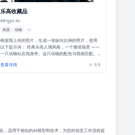
乐高收藏品
#
8
•
gpt-4o
风景
动物
+
2
根据我上传的照片，生成一张纵向比例的照片，使用
以下提示词： 经典乐高人偶风格，一个微缩场景 ——
一只动物站在我身旁。这只动物的配色与我相匹配。
请根据你对我的理解来创造这只动物（你可以选择任
查看详情
查看
何你认为...
化，适用于相似的AI模型和技术，为您的创意工作流程提