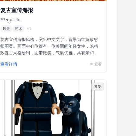
复古宣传海报
#
3
•
gpt-4o
风景
艺术
+
1
复古宣传海报风格，突出中文文字，背景为红黄放射
状图案。画面中心位置有一位美丽的年轻女性，以精
致复古风格绘制，面带微笑，气质优雅，具有亲和
力。主题是GPT最新AI绘画服务的广告促销，强调‘惊
查看详情
查看
爆价9.9/...
复制