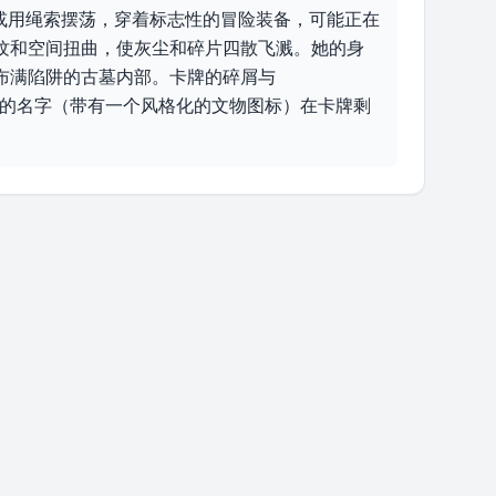
或用绳索摆荡，穿着标志性的冒险装备，可能正在
纹和空间扭曲，使灰尘和碎片四散飞溅。她的身
满陷阱的古墓内部。卡牌的碎屑与 
馥”的名字（带有一个风格化的文物图标）在卡牌剩